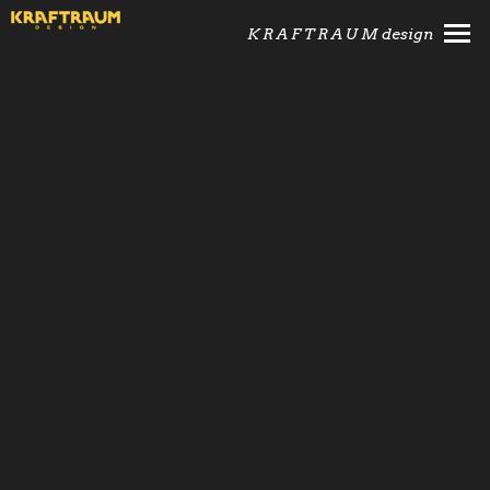
K R A F T R A U M design