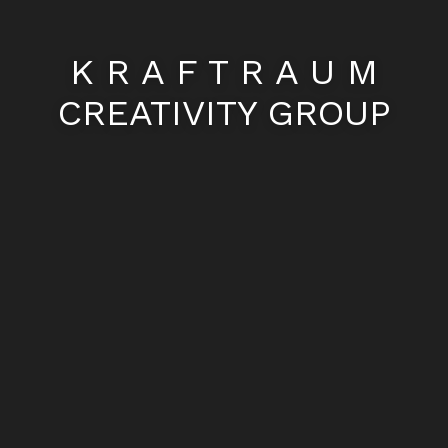
K R A F T R A U M
CREATIVITY GROUP